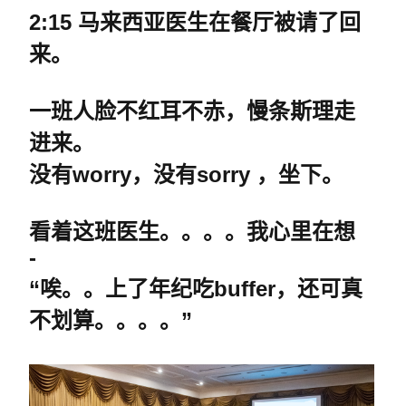
2:15
马来西亚医生在餐厅被请了回
来。
一班人脸不红耳不赤，慢条斯理走
进来。
没有
worry
，没有
sorry
，坐下。
看着这班医生。。。。
我心里在想
-
“唉。。上了年纪吃
buffer
，还可真
不划算。。。。”