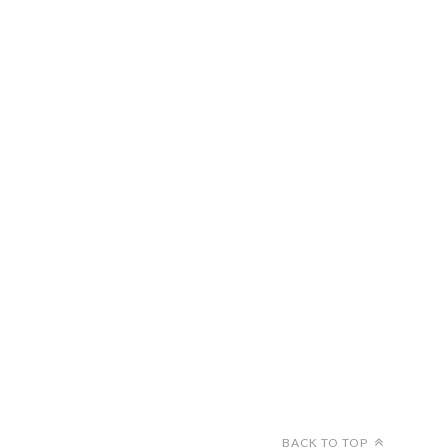
FOLLOW ON INSTAGRAM
BACK TO TOP