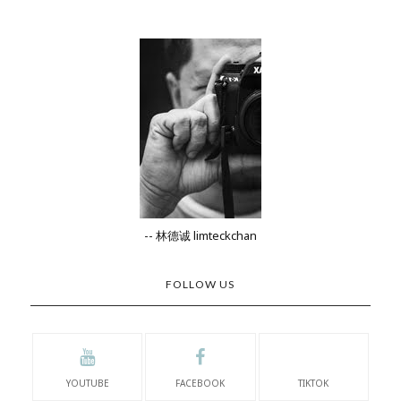
-- 林德诚 limteckchan
FOLLOW US
YOUTUBE
FACEBOOK
TIKTOK